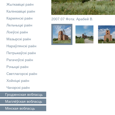
Жыткавіцкі раён
Калінкавіцкі раён
Кармянскі раён
2007.07 Фота: Арабей В.
Лельчыцкі раён
Лоеўскі раён
Мазырскі раён
Нараўлянскі раён
Петрыкаўскі раён
Рагачоўскі раён
Рэчыцкі раён
Светлагорскі раён
Хойніцкі раён
Чачэрскі раён
Гродзенская
вобласць
Магілёўская
вобласць
Мінская
вобласць