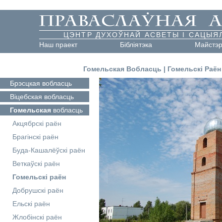
ЦЭНТР ДУХОЎНАЙ АСВЕТЫ І САЦЫЯ
Наш праект
Бібліятэка
Майстэ
Гомельская Вобласць
|
Гомельскі Раён
Брэсцкая
вобласць
Віцебская
вобласць
Гомельская
вобласць
Акцябрскі раён
Брагінскі раён
Буда-Кашалёўскі раён
Веткаўскі раён
Гомельскі раён
Добрушскі раён
Ельскі раён
Жлобінскі раён