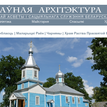
АЙ АСВЕТЫ І САЦЫЯЛЬНАГА СЛУЖЭННЯ БЕЛАРУСК
бліятэка
Майстэрня
Cпасылкі
У
обласць
|
Маларыцкі Раён
|
Чарняны
|
Храм Раства Прасвятой 