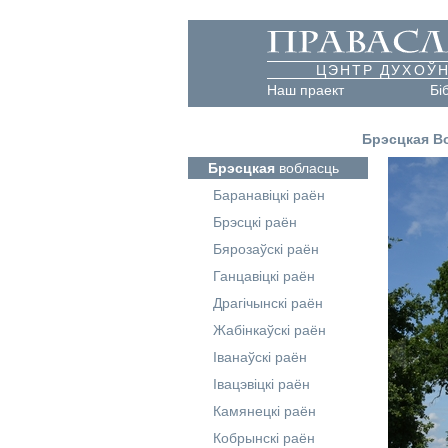
ЦЭНТР ДУХОЎН
Наш праект
Бі
Брэсцкая В
Брэсцкая
вобласць
Баранавіцкі раён
Брэсцкі раён
Бярозаўскі раён
Ганцавіцкі раён
Драгічынскі раён
Жабінкаўскі раён
Іванаўскі раён
Івацэвіцкі раён
Камянецкі раён
Кобрынскі раён