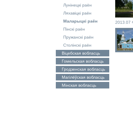
Лунінецкі раён
Ляхавіцкі раён
Маларыцкі раён
2013.07 
Пінскі раён
Пружанскі раён
Столінскі раён
Віцебская
вобласць
Гомельская
вобласць
Гродзенская
вобласць
Магілёўская
вобласць
Мінская
вобласць