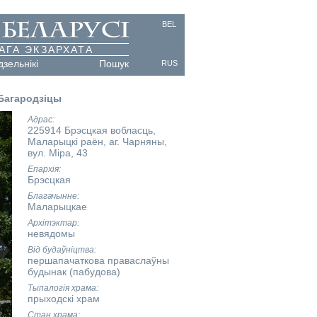
BEL
АГА ЭКЗАРХАТА
дзельнікі
Пошук
RUS
Багародзіцы
Адрас
225914 Брэсцкая вобласць,
Маларыцкі раён, аг. Чарняны,
вул. Міра, 43
Епархія
Брэсцкая
Благачынне
Маларыцкае
Архітэктар
невядомы
Від будаўніцтва
першапачаткова праваслаўны
будынак (пабудова)
Тыпалогія храма
прыходскі храм
Стан храма