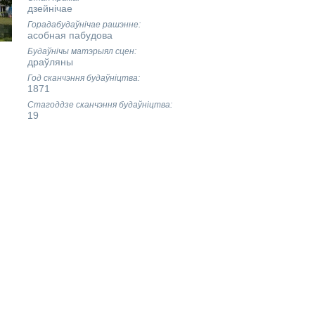
дзейнічае
Горадабудаўнічае рашэнне
асобная пабудова
Будаўнічы матэрыял сцен
драўляны
Год сканчэння будаўніцтва
1871
Стагоддзе сканчэння будаўніцтва
19