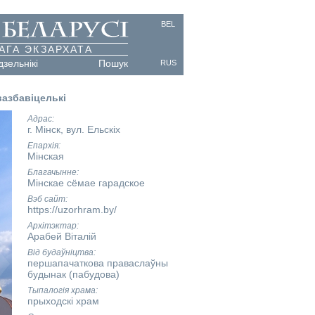
BEL
АГА ЭКЗАРХАТА
дзельнікі
Пошук
RUS
вазбавіцелькі
Адрас
г. Мінск, вул. Ельскіх
Епархія
Мінская
Благачынне
Мінскае сёмае гарадское
Вэб сайт
https://uzorhram.by/
Архітэктар
Арабей Віталій
Від будаўніцтва
першапачаткова праваслаўны
будынак (пабудова)
Тыпалогія храма
прыходскі храм