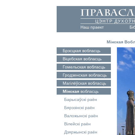
ЦЭНТР ДУХОЎН
Наш праект
Бі
Мінская Воб
Брэсцкая
вобласць
Віцебская
вобласць
Гомельская
вобласць
Гродзенская
вобласць
Магілёўская
вобласць
Мінская
вобласць
Барысаўскі раён
Бярэзінскі раён
Валожынскі раён
Вілейскі раён
Дзяржынскі раён