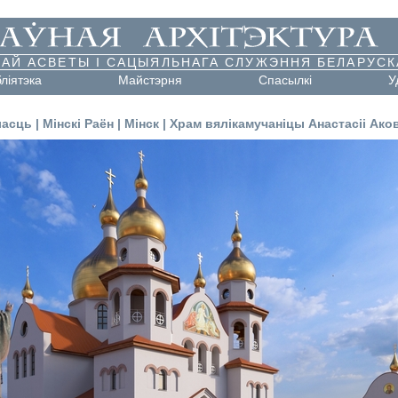
АЙ АСВЕТЫ І САЦЫЯЛЬНАГА СЛУЖЭННЯ БЕЛАРУСК
бліятэка
Майстэрня
Cпасылкі
У
ласць
|
Мінскі Раён
|
Мінск
|
Храм вялікамучаніцы Анастасіі Ако