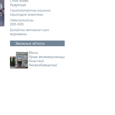
Стан храма
будуецца
Горадабудаўнічае рашэнне
прыходскі комплекс
Умяшчальнасць
200-500
Будаўнічы матэрыял сцен
мураваны
Звязаныя аб'екты
Мінск
Храм вялікамучаніцы
Анастасіі
Аковазбавіцелькі