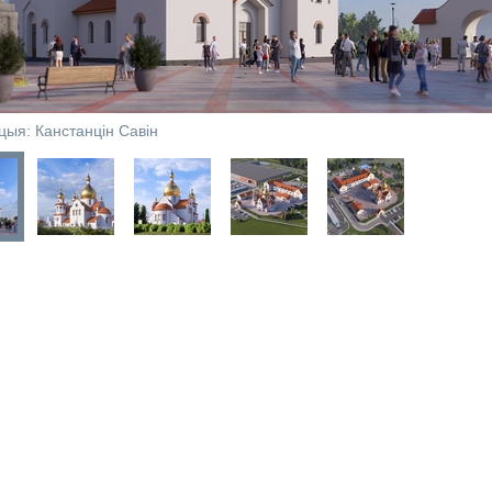
ацыя: Канстанцін Савін