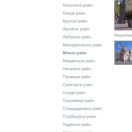
Капыльскі раён
Клецкі раён
Крупскі раён
Лагойскі раён
Візуаліз
Любанскі раён
Маладзечанскі раён
Мінскі раён
Мядзельскі раён
Нясвіжскі раён
Пухавіцкі раён
Салігорскі раён
Слуцкі раён
Смалявіцкі раён
Старадарожскі раён
Стаўбцоўскі раён
Уздзенскі раён